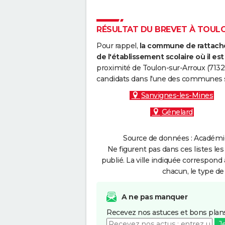
RÉSULTAT DU BREVET À TOULO
Pour rappel,
la commune de rattache
de l'établissement scolaire où il est 
proximité de Toulon-sur-Arroux (71320
candidats dans l'une des communes s
Sanvignes-les-Mines
Génelard
Source de données : Académie 
Ne figurent pas dans ces listes les
publié. La ville indiquée correspond 
chacun, le type de 
A ne pas manquer
Recevez nos astuces et bons plans
J