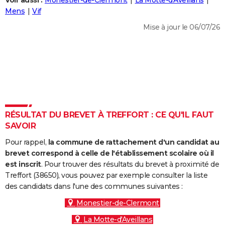
Voir aussi :
Monestier-de-Clermont
La Motte-d'Aveillans
City break
Voyage de noces
Climat
Destinations
Voyage nature
Forum
+
Mens
Vif
PHOTO
Mise à jour le 06/07/26
GUIDES D'ACHAT
BONS PLANS
CARTE DE VOEUX
Carte Bonne année
Carte Pâques
Carte de Noël
Carte Saint-Valentin
Carte d'anniversaire
DICTIONNAIRE
Biographies
Expressions
Dictionnaire
Citations
Proverbes
RÉSULTAT DU BREVET À TREFFORT : CE QU'IL FAUT
PROGRAMME TV
SAVOIR
COPAINS D'AVANT
Pour rappel,
la commune de rattachement d'un candidat au
Se connecter
Collèges
Universités
Service militaire
S'inscrire
Lycées
Primaires
Entreprises
Avis de recherche
brevet correspond à celle de l'établissement scolaire où il
AVIS DE DÉCÈS
est inscrit
. Pour trouver des résultats du brevet à proximité de
Treffort (38650), vous pouvez par exemple consulter la liste
FORUM
des candidats dans l'une des communes suivantes :
Lifestyle
Sport
Television
Cinema
Bricolage
Culture
Auto
Voyage
Monestier-de-Clermont
La Motte-d'Aveillans