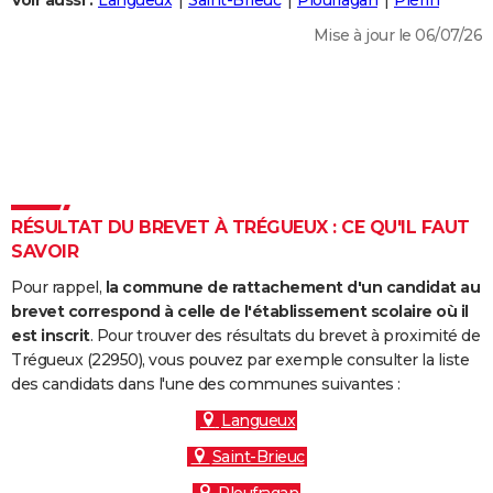
Voir aussi :
Langueux
Saint-Brieuc
Ploufragan
Plérin
City break
Voyage de noces
Climat
Destinations
Voyage nature
Forum
+
PHOTO
Mise à jour le 06/07/26
GUIDES D'ACHAT
BONS PLANS
CARTE DE VOEUX
Carte Bonne année
Carte Pâques
Carte de Noël
Carte Saint-Valentin
Carte d'anniversaire
DICTIONNAIRE
RÉSULTAT DU BREVET À TRÉGUEUX : CE QU'IL FAUT
Biographies
Expressions
Dictionnaire
Citations
Proverbes
SAVOIR
PROGRAMME TV
Pour rappel,
la commune de rattachement d'un candidat au
COPAINS D'AVANT
brevet correspond à celle de l'établissement scolaire où il
Se connecter
Collèges
Universités
Service militaire
S'inscrire
Lycées
Primaires
Entreprises
Avis de recherche
est inscrit
. Pour trouver des résultats du brevet à proximité de
AVIS DE DÉCÈS
Trégueux (22950), vous pouvez par exemple consulter la liste
des candidats dans l'une des communes suivantes :
FORUM
Langueux
Lifestyle
Sport
Television
Cinema
Bricolage
Culture
Auto
Voyage
Saint-Brieuc