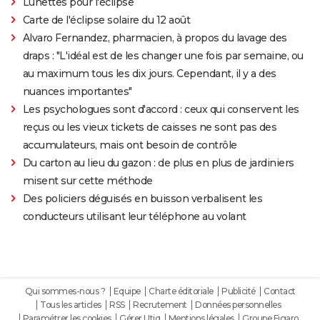
Lunettes pour l'éclipse
Carte de l'éclipse solaire du 12 août
Alvaro Fernandez, pharmacien, à propos du lavage des
draps : "L'idéal est de les changer une fois par semaine, ou
au maximum tous les dix jours. Cependant, il y a des
nuances importantes"
Les psychologues sont d'accord : ceux qui conservent les
reçus ou les vieux tickets de caisses ne sont pas des
accumulateurs, mais ont besoin de contrôle
Du carton au lieu du gazon : de plus en plus de jardiniers
misent sur cette méthode
Des policiers déguisés en buisson verbalisent les
conducteurs utilisant leur téléphone au volant
Qui sommes-nous ?
Equipe
Charte éditoriale
Publicité
Contact
Tous les articles
RSS
Recrutement
Données personnelles
Paramétrer les cookies
Gérer Utiq
Mentions légales
Groupe Figaro