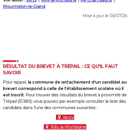
Voir aussi :
Verzy
Rilly-la-Montagne
Aÿ-Champagne
City break
Voyage de noces
Climat
Destinations
Voyage nature
Forum
+
Mourmelon-le-Grand
PHOTO
Mise à jour le 06/07/26
GUIDES D'ACHAT
BONS PLANS
CARTE DE VOEUX
Carte Bonne année
Carte Pâques
Carte de Noël
Carte Saint-Valentin
Carte d'anniversaire
DICTIONNAIRE
Biographies
Expressions
Dictionnaire
Citations
Proverbes
RÉSULTAT DU BREVET À TRÉPAIL : CE QU'IL FAUT
PROGRAMME TV
SAVOIR
COPAINS D'AVANT
Pour rappel,
la commune de rattachement d'un candidat au
Se connecter
Collèges
Universités
Service militaire
S'inscrire
Lycées
Primaires
Entreprises
Avis de recherche
brevet correspond à celle de l'établissement scolaire où il
AVIS DE DÉCÈS
est inscrit
. Pour trouver des résultats du brevet à proximité de
Trépail (51380), vous pouvez par exemple consulter la liste des
FORUM
candidats dans l'une des communes suivantes :
Lifestyle
Sport
Television
Cinema
Bricolage
Culture
Auto
Voyage
Verzy
Rilly-la-Montagne