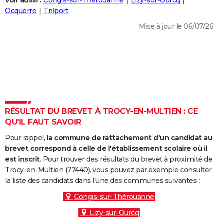
Voir aussi :
Congis-sur-Thérouanne
Lizy-sur-Ourcq
City break
Voyage de noces
Climat
Destinations
Voyage nature
Forum
+
Ocquerre
Trilport
PHOTO
Mise à jour le 06/07/26
GUIDES D'ACHAT
BONS PLANS
CARTE DE VOEUX
Carte Bonne année
Carte Pâques
Carte de Noël
Carte Saint-Valentin
Carte d'anniversaire
DICTIONNAIRE
Biographies
Expressions
Dictionnaire
Citations
Proverbes
RÉSULTAT DU BREVET À TROCY-EN-MULTIEN : CE
PROGRAMME TV
QU'IL FAUT SAVOIR
COPAINS D'AVANT
Pour rappel,
la commune de rattachement d'un candidat au
Se connecter
Collèges
Universités
Service militaire
S'inscrire
Lycées
Primaires
Entreprises
Avis de recherche
brevet correspond à celle de l'établissement scolaire où il
AVIS DE DÉCÈS
est inscrit
. Pour trouver des résultats du brevet à proximité de
Trocy-en-Multien (77440), vous pouvez par exemple consulter
FORUM
la liste des candidats dans l'une des communes suivantes :
Lifestyle
Sport
Television
Cinema
Bricolage
Culture
Auto
Voyage
Congis-sur-Thérouanne
Lizy-sur-Ourcq