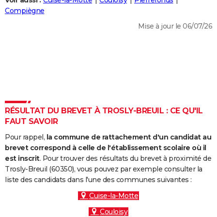
Voir aussi :
Cuise-la-Motte
Couloisy
Pierrefonds
City break
Voyage de noces
Climat
Destinations
Voyage nature
Forum
+
Compiègne
PHOTO
Mise à jour le 06/07/26
GUIDES D'ACHAT
BONS PLANS
CARTE DE VOEUX
Carte Bonne année
Carte Pâques
Carte de Noël
Carte Saint-Valentin
Carte d'anniversaire
DICTIONNAIRE
Biographies
Expressions
Dictionnaire
Citations
Proverbes
RÉSULTAT DU BREVET À TROSLY-BREUIL : CE QU'IL
PROGRAMME TV
FAUT SAVOIR
COPAINS D'AVANT
Pour rappel,
la commune de rattachement d'un candidat au
Se connecter
Collèges
Universités
Service militaire
S'inscrire
Lycées
Primaires
Entreprises
Avis de recherche
brevet correspond à celle de l'établissement scolaire où il
AVIS DE DÉCÈS
est inscrit
. Pour trouver des résultats du brevet à proximité de
Trosly-Breuil (60350), vous pouvez par exemple consulter la
FORUM
liste des candidats dans l'une des communes suivantes :
Lifestyle
Sport
Television
Cinema
Bricolage
Culture
Auto
Voyage
Cuise-la-Motte
Couloisy