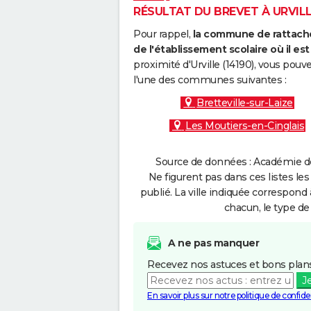
RÉSULTAT DU BREVET À URVILLE
Pour rappel,
la commune de rattache
de l'établissement scolaire où il est 
proximité d'Urville (14190), vous pouv
l'une des communes suivantes :
Bretteville-sur-Laize
Les Moutiers-en-Cinglais
Source de données : Académie de
Ne figurent pas dans ces listes les
publié. La ville indiquée correspond 
chacun, le type de 
A ne pas manquer
Recevez nos astuces et bons plans
J
En savoir plus sur notre politique de confiden