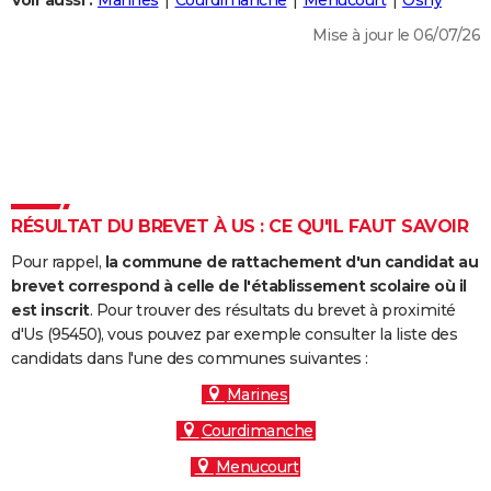
Voir aussi :
Marines
Courdimanche
Menucourt
Osny
City break
Voyage de noces
Climat
Destinations
Voyage nature
Forum
+
PHOTO
Mise à jour le 06/07/26
GUIDES D'ACHAT
BONS PLANS
CARTE DE VOEUX
Carte Bonne année
Carte Pâques
Carte de Noël
Carte Saint-Valentin
Carte d'anniversaire
DICTIONNAIRE
RÉSULTAT DU BREVET À US : CE QU'IL FAUT SAVOIR
Biographies
Expressions
Dictionnaire
Citations
Proverbes
PROGRAMME TV
Pour rappel,
la commune de rattachement d'un candidat au
brevet correspond à celle de l'établissement scolaire où il
COPAINS D'AVANT
est inscrit
. Pour trouver des résultats du brevet à proximité
Se connecter
Collèges
Universités
Service militaire
S'inscrire
Lycées
Primaires
Entreprises
Avis de recherche
d'Us (95450), vous pouvez par exemple consulter la liste des
AVIS DE DÉCÈS
candidats dans l'une des communes suivantes :
FORUM
Marines
Lifestyle
Sport
Television
Cinema
Bricolage
Culture
Auto
Voyage
Courdimanche
Menucourt