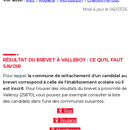
Voir aussi :
Rioz
Roulans
Montbozon
Châtillon-le-Duc
City break
Voyage de noces
Climat
Destinations
Voyage nature
Forum
+
PHOTO
Mise à jour le 06/07/26
GUIDES D'ACHAT
BONS PLANS
CARTE DE VOEUX
Carte Bonne année
Carte Pâques
Carte de Noël
Carte Saint-Valentin
Carte d'anniversaire
DICTIONNAIRE
RÉSULTAT DU BREVET À VALLEROY : CE QU'IL FAUT
Biographies
Expressions
Dictionnaire
Citations
Proverbes
SAVOIR
PROGRAMME TV
Pour rappel,
la commune de rattachement d'un candidat au
COPAINS D'AVANT
brevet correspond à celle de l'établissement scolaire où il
Se connecter
Collèges
Universités
Service militaire
S'inscrire
Lycées
Primaires
Entreprises
Avis de recherche
est inscrit
. Pour trouver des résultats du brevet à proximité de
AVIS DE DÉCÈS
Valleroy (25870), vous pouvez par exemple consulter la liste
des candidats dans l'une des communes suivantes :
FORUM
Rioz
Lifestyle
Sport
Television
Cinema
Bricolage
Culture
Auto
Voyage
Roulans