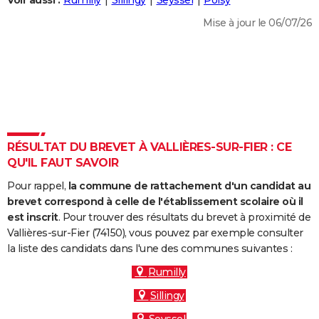
Voir aussi :
Rumilly
Sillingy
Seyssel
Poisy
City break
Voyage de noces
Climat
Destinations
Voyage nature
Forum
+
PHOTO
Mise à jour le 06/07/26
GUIDES D'ACHAT
BONS PLANS
CARTE DE VOEUX
Carte Bonne année
Carte Pâques
Carte de Noël
Carte Saint-Valentin
Carte d'anniversaire
DICTIONNAIRE
RÉSULTAT DU BREVET À VALLIÈRES-SUR-FIER : CE
Biographies
Expressions
Dictionnaire
Citations
Proverbes
QU'IL FAUT SAVOIR
PROGRAMME TV
Pour rappel,
la commune de rattachement d'un candidat au
COPAINS D'AVANT
brevet correspond à celle de l'établissement scolaire où il
Se connecter
Collèges
Universités
Service militaire
S'inscrire
Lycées
Primaires
Entreprises
Avis de recherche
est inscrit
. Pour trouver des résultats du brevet à proximité de
AVIS DE DÉCÈS
Vallières-sur-Fier (74150), vous pouvez par exemple consulter
la liste des candidats dans l'une des communes suivantes :
FORUM
Rumilly
Lifestyle
Sport
Television
Cinema
Bricolage
Culture
Auto
Voyage
Sillingy