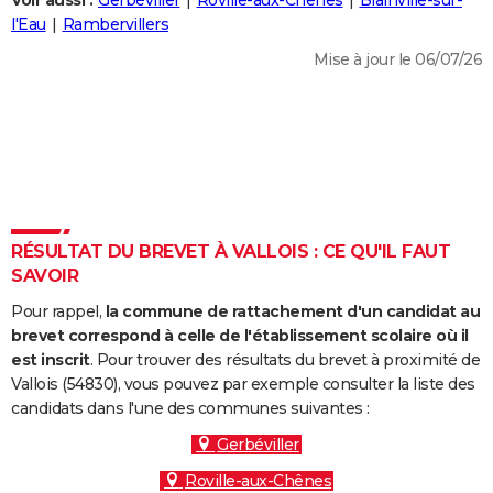
Voir aussi :
Gerbéviller
Roville-aux-Chênes
Blainville-sur-
City break
Voyage de noces
Climat
Destinations
Voyage nature
Forum
+
l'Eau
Rambervillers
PHOTO
Mise à jour le 06/07/26
GUIDES D'ACHAT
BONS PLANS
CARTE DE VOEUX
Carte Bonne année
Carte Pâques
Carte de Noël
Carte Saint-Valentin
Carte d'anniversaire
DICTIONNAIRE
Biographies
Expressions
Dictionnaire
Citations
Proverbes
RÉSULTAT DU BREVET À VALLOIS : CE QU'IL FAUT
PROGRAMME TV
SAVOIR
COPAINS D'AVANT
Pour rappel,
la commune de rattachement d'un candidat au
Se connecter
Collèges
Universités
Service militaire
S'inscrire
Lycées
Primaires
Entreprises
Avis de recherche
brevet correspond à celle de l'établissement scolaire où il
AVIS DE DÉCÈS
est inscrit
. Pour trouver des résultats du brevet à proximité de
Vallois (54830), vous pouvez par exemple consulter la liste des
FORUM
candidats dans l'une des communes suivantes :
Lifestyle
Sport
Television
Cinema
Bricolage
Culture
Auto
Voyage
Gerbéviller
Roville-aux-Chênes