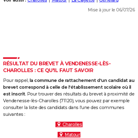
Voir aussi :
Charolles
Matour
La Clayette
Génelard
City break
Voyage de noces
Climat
Destinations
Voyage nature
Forum
+
PHOTO
Mise à jour le 06/07/26
GUIDES D'ACHAT
BONS PLANS
CARTE DE VOEUX
Carte Bonne année
Carte Pâques
Carte de Noël
Carte Saint-Valentin
Carte d'anniversaire
DICTIONNAIRE
RÉSULTAT DU BREVET À VENDENESSE-LÈS-
Biographies
Expressions
Dictionnaire
Citations
Proverbes
CHAROLLES : CE QU'IL FAUT SAVOIR
PROGRAMME TV
Pour rappel,
la commune de rattachement d'un candidat au
COPAINS D'AVANT
brevet correspond à celle de l'établissement scolaire où il
Se connecter
Collèges
Universités
Service militaire
S'inscrire
Lycées
Primaires
Entreprises
Avis de recherche
est inscrit
. Pour trouver des résultats du brevet à proximité de
AVIS DE DÉCÈS
Vendenesse-lès-Charolles (71120), vous pouvez par exemple
consulter la liste des candidats dans l'une des communes
FORUM
suivantes :
Lifestyle
Sport
Television
Cinema
Bricolage
Culture
Auto
Voyage
Charolles
Matour