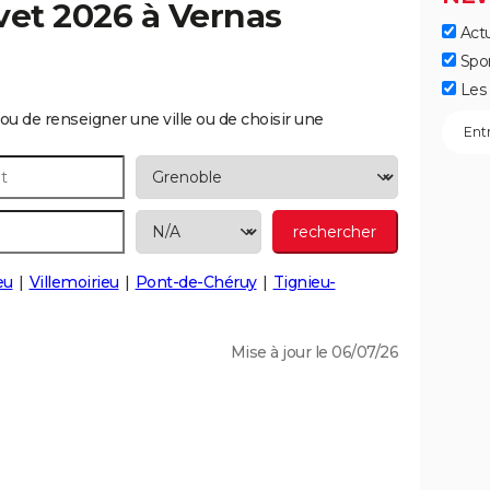
vet 2026 à
Vernas
Actu
Spo
Les 
ou de renseigner une ville ou de choisir une
eu
Villemoirieu
Pont-de-Chéruy
Tignieu-
Mise à jour le 06/07/26