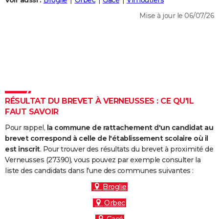
Voir aussi :
Broglie
Orbec
Gacé
Vimoutiers
City break
Voyage de noces
Climat
Destinations
Voyage nature
Forum
+
PHOTO
Mise à jour le 06/07/26
GUIDES D'ACHAT
BONS PLANS
CARTE DE VOEUX
Carte Bonne année
Carte Pâques
Carte de Noël
Carte Saint-Valentin
Carte d'anniversaire
DICTIONNAIRE
RÉSULTAT DU BREVET À VERNEUSSES : CE QU'IL
Biographies
Expressions
Dictionnaire
Citations
Proverbes
FAUT SAVOIR
PROGRAMME TV
Pour rappel,
la commune de rattachement d'un candidat au
COPAINS D'AVANT
brevet correspond à celle de l'établissement scolaire où il
Se connecter
Collèges
Universités
Service militaire
S'inscrire
Lycées
Primaires
Entreprises
Avis de recherche
est inscrit
. Pour trouver des résultats du brevet à proximité de
AVIS DE DÉCÈS
Verneusses (27390), vous pouvez par exemple consulter la
liste des candidats dans l'une des communes suivantes :
FORUM
Broglie
Lifestyle
Sport
Television
Cinema
Bricolage
Culture
Auto
Voyage
Orbec