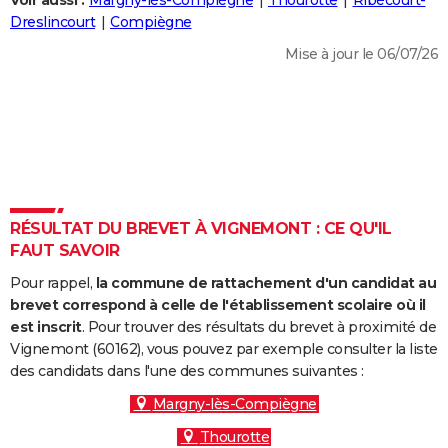
Voir aussi :
Margny-lès-Compiègne
Thourotte
Ribécourt-
City break
Voyage de noces
Climat
Destinations
Voyage nature
Forum
+
Dreslincourt
Compiègne
PHOTO
Mise à jour le 06/07/26
GUIDES D'ACHAT
BONS PLANS
CARTE DE VOEUX
Carte Bonne année
Carte Pâques
Carte de Noël
Carte Saint-Valentin
Carte d'anniversaire
DICTIONNAIRE
Biographies
Expressions
Dictionnaire
Citations
Proverbes
RÉSULTAT DU BREVET À VIGNEMONT : CE QU'IL
PROGRAMME TV
FAUT SAVOIR
COPAINS D'AVANT
Pour rappel,
la commune de rattachement d'un candidat au
Se connecter
Collèges
Universités
Service militaire
S'inscrire
Lycées
Primaires
Entreprises
Avis de recherche
brevet correspond à celle de l'établissement scolaire où il
AVIS DE DÉCÈS
est inscrit
. Pour trouver des résultats du brevet à proximité de
Vignemont (60162), vous pouvez par exemple consulter la liste
FORUM
des candidats dans l'une des communes suivantes :
Lifestyle
Sport
Television
Cinema
Bricolage
Culture
Auto
Voyage
Margny-lès-Compiègne
Thourotte