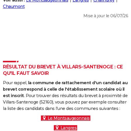
Voir aussi :
Le Montsaugeonnais
Langres
Chalindrey
City break
Voyage de noces
Climat
Destinations
Voyage nature
Forum
+
Chaumont
PHOTO
Mise à jour le 06/07/26
GUIDES D'ACHAT
BONS PLANS
CARTE DE VOEUX
Carte Bonne année
Carte Pâques
Carte de Noël
Carte Saint-Valentin
Carte d'anniversaire
DICTIONNAIRE
Biographies
Expressions
Dictionnaire
Citations
Proverbes
RÉSULTAT DU BREVET À VILLARS-SANTENOGE : CE
PROGRAMME TV
QU'IL FAUT SAVOIR
COPAINS D'AVANT
Pour rappel,
la commune de rattachement d'un candidat au
Se connecter
Collèges
Universités
Service militaire
S'inscrire
Lycées
Primaires
Entreprises
Avis de recherche
brevet correspond à celle de l'établissement scolaire où il
AVIS DE DÉCÈS
est inscrit
. Pour trouver des résultats du brevet à proximité de
Villars-Santenoge (52160), vous pouvez par exemple consulter
FORUM
la liste des candidats dans l'une des communes suivantes :
Lifestyle
Sport
Television
Cinema
Bricolage
Culture
Auto
Voyage
Le Montsaugeonnais
Langres