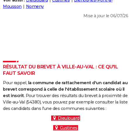
Voir aussi :
Dieulouard
Custines
Blénod-lès-Pont-à-
City break
Voyage de noces
Climat
Destinations
Voyage nature
Forum
+
Mousson
Nomeny
PHOTO
Mise à jour le 06/07/26
GUIDES D'ACHAT
BONS PLANS
CARTE DE VOEUX
Carte Bonne année
Carte Pâques
Carte de Noël
Carte Saint-Valentin
Carte d'anniversaire
DICTIONNAIRE
Biographies
Expressions
Dictionnaire
Citations
Proverbes
RÉSULTAT DU BREVET À VILLE-AU-VAL : CE QU'IL
PROGRAMME TV
FAUT SAVOIR
COPAINS D'AVANT
Pour rappel,
la commune de rattachement d'un candidat au
Se connecter
Collèges
Universités
Service militaire
S'inscrire
Lycées
Primaires
Entreprises
Avis de recherche
brevet correspond à celle de l'établissement scolaire où il
AVIS DE DÉCÈS
est inscrit
. Pour trouver des résultats du brevet à proximité de
Ville-au-Val (54380), vous pouvez par exemple consulter la liste
FORUM
des candidats dans l'une des communes suivantes :
Lifestyle
Sport
Television
Cinema
Bricolage
Culture
Auto
Voyage
Dieulouard
Custines