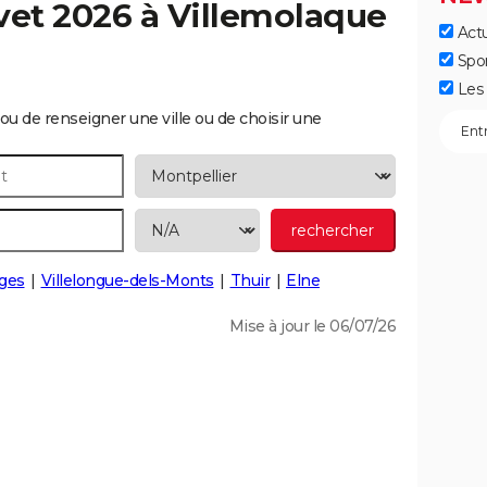
vet 2026 à
Villemolaque
Actu
Spo
Les 
ou de renseigner une ville ou de choisir une
ges
Villelongue-dels-Monts
Thuir
Elne
Mise à jour le 06/07/26