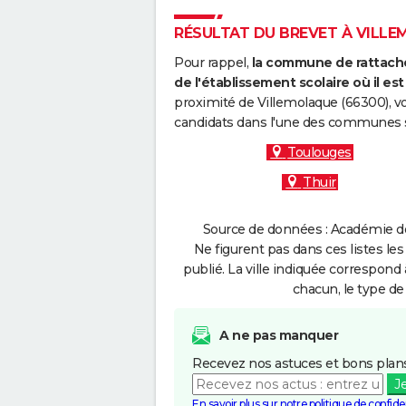
RÉSULTAT DU BREVET À VILLEM
Pour rappel,
la commune de rattache
de l'établissement scolaire où il est 
proximité de Villemolaque (66300), v
candidats dans l'une des communes s
Toulouges
Thuir
Source de données : Académie de 
Ne figurent pas dans ces listes les
publié. La ville indiquée correspond 
chacun, le type de 
A ne pas manquer
Recevez nos astuces et bons plans
J
En savoir plus sur notre politique de confiden