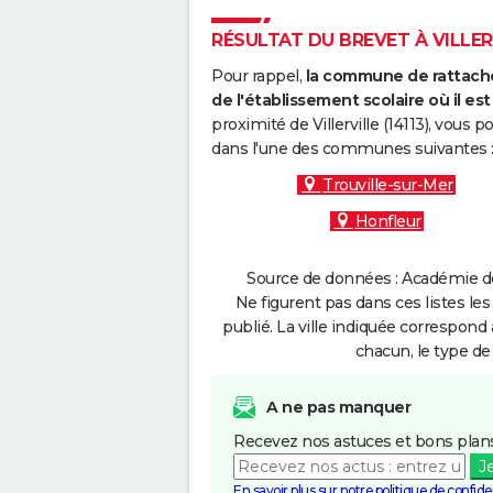
RÉSULTAT DU BREVET À VILLERV
Pour rappel,
la commune de rattache
de l'établissement scolaire où il est 
proximité de Villerville (14113), vous
dans l'une des communes suivantes 
Trouville-sur-Mer
Honfleur
Source de données : Académie de
Ne figurent pas dans ces listes les
publié. La ville indiquée correspond 
chacun, le type de 
A ne pas manquer
Recevez nos astuces et bons plans
J
En savoir plus sur notre politique de confiden