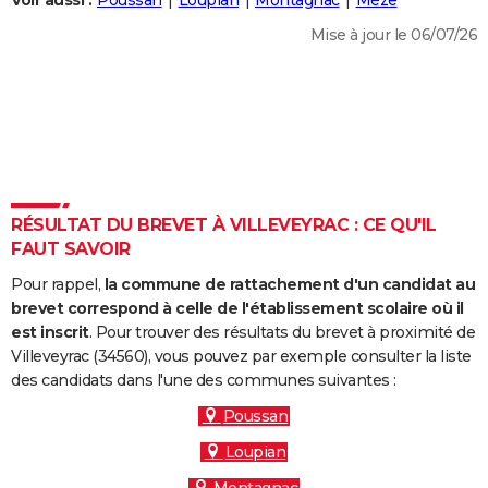
Voir aussi :
Poussan
Loupian
Montagnac
Mèze
City break
Voyage de noces
Climat
Destinations
Voyage nature
Forum
+
PHOTO
Mise à jour le 06/07/26
GUIDES D'ACHAT
BONS PLANS
CARTE DE VOEUX
Carte Bonne année
Carte Pâques
Carte de Noël
Carte Saint-Valentin
Carte d'anniversaire
DICTIONNAIRE
RÉSULTAT DU BREVET À VILLEVEYRAC : CE QU'IL
Biographies
Expressions
Dictionnaire
Citations
Proverbes
FAUT SAVOIR
PROGRAMME TV
Pour rappel,
la commune de rattachement d'un candidat au
COPAINS D'AVANT
brevet correspond à celle de l'établissement scolaire où il
Se connecter
Collèges
Universités
Service militaire
S'inscrire
Lycées
Primaires
Entreprises
Avis de recherche
est inscrit
. Pour trouver des résultats du brevet à proximité de
AVIS DE DÉCÈS
Villeveyrac (34560), vous pouvez par exemple consulter la liste
des candidats dans l'une des communes suivantes :
FORUM
Poussan
Lifestyle
Sport
Television
Cinema
Bricolage
Culture
Auto
Voyage
Loupian