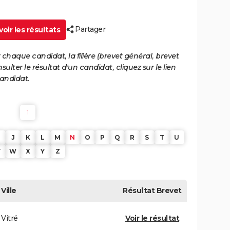
Partager
oir les résultats
 chaque candidat, la filière (brevet général, brevet
sulter le résultat d'un candidat, cliquez sur le lien
candidat.
1
J
K
L
M
N
O
P
Q
R
S
T
U
V
W
X
Y
Z
Ville
Résultat
Brevet
Vitré
Voir le résultat