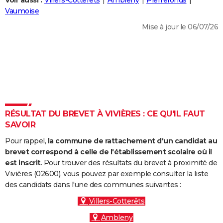
Voir aussi :
Villers-Cotterêts
Ambleny
Pierrefonds
City break
Voyage de noces
Climat
Destinations
Voyage nature
Forum
+
Vaumoise
PHOTO
Mise à jour le 06/07/26
GUIDES D'ACHAT
BONS PLANS
CARTE DE VOEUX
Carte Bonne année
Carte Pâques
Carte de Noël
Carte Saint-Valentin
Carte d'anniversaire
DICTIONNAIRE
Biographies
Expressions
Dictionnaire
Citations
Proverbes
RÉSULTAT DU BREVET À VIVIÈRES : CE QU'IL FAUT
PROGRAMME TV
SAVOIR
COPAINS D'AVANT
Pour rappel,
la commune de rattachement d'un candidat au
Se connecter
Collèges
Universités
Service militaire
S'inscrire
Lycées
Primaires
Entreprises
Avis de recherche
brevet correspond à celle de l'établissement scolaire où il
AVIS DE DÉCÈS
est inscrit
. Pour trouver des résultats du brevet à proximité de
Vivières (02600), vous pouvez par exemple consulter la liste
FORUM
des candidats dans l'une des communes suivantes :
Lifestyle
Sport
Television
Cinema
Bricolage
Culture
Auto
Voyage
Villers-Cotterêts
Ambleny