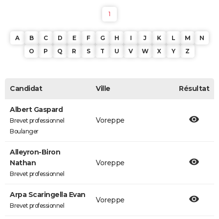
1
A
B
C
D
E
F
G
H
I
J
K
L
M
N
O
P
Q
R
S
T
U
V
W
X
Y
Z
Candidat
Ville
Résultat
Albert Gaspard
Voreppe
Brevet professionnel
Boulanger
Alleyron-Biron
Nathan
Voreppe
Brevet professionnel
Arpa Scaringella Evan
Voreppe
Brevet professionnel