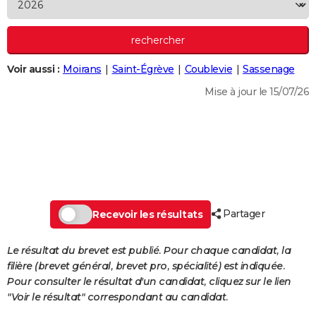
City break
Voyage de noces
Climat
Destinations
Voyage nature
Forum
+
PHOTO
GUIDES D'ACHAT
Voir aussi :
Moirans
Saint-Égrève
Coublevie
Sassenage
BONS PLANS
Mise à jour le 15/07/26
CARTE DE VOEUX
Carte Bonne année
Carte Pâques
Carte de Noël
Carte Saint-Valentin
Carte d'anniversaire
DICTIONNAIRE
Biographies
Expressions
Dictionnaire
Citations
Proverbes
PROGRAMME TV
COPAINS D'AVANT
Partager
Se connecter
Collèges
Universités
Service militaire
S'inscrire
Lycées
Primaires
Entreprises
Avis de recherche
Recevoir les résultats
AVIS DE DÉCÈS
FORUM
Le résultat du brevet est publié. Pour chaque candidat, la
filière (brevet général, brevet pro, spécialité) est indiquée.
Lifestyle
Sport
Television
Cinema
Bricolage
Culture
Auto
Voyage
Pour consulter le résultat d'un candidat, cliquez sur le lien
"Voir le résultat" correspondant au candidat.