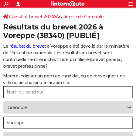
ACTUALITÉS
Connexion
S'inscrire
Résultat brevet 2026
Académie de Grenoble
Rechercher
Société
Education
Villes
Politique
Faits Divers
Monde
+
SPORT
Résultats du brevet 2026 à
Football
Cyclisme
Forum
Coupe du monde 2026
Tennis
Rugby
CULTURE
Voreppe
(38340) [PUBLIÉ]
TNT
Cinéma
Musique
Programme TV
Streaming
Sorties cinéma
+
FINANCE
Le
résultat du brevet
à Voreppe a été dévoilé par le ministère
de l'Education nationale. Les résultats du brevet sont
Impôts
Immobilier
Banque
Crédit
Retraite
Epargne
Risques naturels par ville
Assurance
AUTO
continuellement enrichis filière par filière (brevet général,
brevet professionnel).
Réserver un essai
Berlines
Forum auto
Essais
Citadines
SUV
+
HIGH-TECH
Merci d'indiquer un nom de candidat, ou de renseigner une
Meilleur smartphone
Ordinateurs
Guide high-tech
Mobiles
Internet
Jeux vidéo
+
BRICOLAGE
ville ou de choisir une académie.
Aménagement intérieur
Cuisine
Jardinage
+
Forum
Extérieur
Salle de bains
Rangement
WEEK-END
Escapades
Expositions
Week-end nature
Guides de France
Patrimoine
Musées
+
LIFESTYLE
Bien-être
Mode
+
Art de vivre
Loisirs
Modes de vie
SANTE
Guide de la santé
Médicaments
+
Alimentation
Maladies
Sommeil
VOYAGE