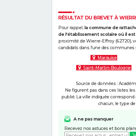
RÉSULTAT DU BREVET À WIERRE
Pour rappel,
la commune de rattache
de l'établissement scolaire où il est 
proximité de Wierre-Effroy (62720), v
candidats dans l'une des communes s
Marquise
Saint-Martin-Boulogne
Source de données : Académie 
Ne figurent pas dans ces listes les
publié. La ville indiquée correspond 
chacun, le type de 
A ne pas manquer
Recevez nos astuces et bons plans
J