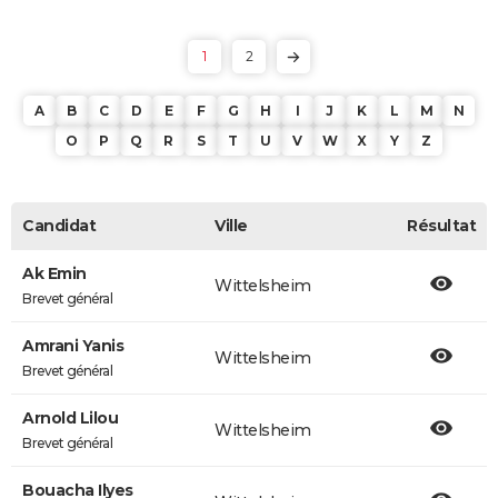
1
2
A
B
C
D
E
F
G
H
I
J
K
L
M
N
O
P
Q
R
S
T
U
V
W
X
Y
Z
Candidat
Ville
Résultat
Ak Emin
Wittelsheim
Brevet général
Amrani Yanis
Wittelsheim
Brevet général
Arnold Lilou
Wittelsheim
Brevet général
Bouacha Ilyes