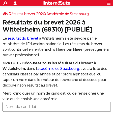
ACTUALITÉS
Connexion
S'inscrire
Résultat brevet 2026
Académie de Strasbourg
Rechercher
Société
Education
Villes
Politique
Faits Divers
Monde
+
SPORT
Résultats du brevet 2026 à
Football
Cyclisme
Forum
Coupe du monde 2026
Tennis
Rugby
CULTURE
Wittelsheim
(68310) [PUBLIÉ]
TNT
Cinéma
Musique
Programme TV
Streaming
Sorties cinéma
+
FINANCE
Le
résultat du brevet
à Wittelsheim a été dévoilé par le
ministère de l'Education nationale. Les résultats du brevet
Impôts
Immobilier
Banque
Crédit
Retraite
Epargne
Risques naturels par ville
Assurance
AUTO
sont continuellement enrichis filière par filière (brevet général,
brevet professionnel).
Réserver un essai
Berlines
Forum auto
Essais
Citadines
SUV
+
HIGH-TECH
GRATUIT - Découvrez tous les résultats du brevet à
Meilleur smartphone
Ordinateurs
Guide high-tech
Mobiles
Internet
Jeux vidéo
+
BRICOLAGE
Wittelsheim,
dans l'
académie de Strasbourg
, avec la liste des
candidats classés par année et par ordre alphabétique, ou
Aménagement intérieur
Cuisine
Jardinage
+
Forum
Extérieur
Salle de bains
Rangement
WEEK-END
tapez un nom dans le moteur de recherche ci-dessous pour
découvrir son résultat au brevet.
Escapades
Expositions
Week-end nature
Guides de France
Patrimoine
Musées
+
LIFESTYLE
Merci d'indiquer un nom de candidat, ou de renseigner une
Bien-être
Mode
+
Art de vivre
Loisirs
Modes de vie
ville ou de choisir une académie.
SANTE
Guide de la santé
Médicaments
+
Alimentation
Maladies
Sommeil
VOYAGE