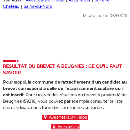
Voir aussi :
Avesnes-sur-Helpe
Avesnelles
Solre-le-
City break
Voyage de noces
Climat
Destinations
Voyage nature
Forum
+
Château
Sains-du-Nord
PHOTO
Mise à jour le 06/07/26
GUIDES D'ACHAT
BONS PLANS
CARTE DE VOEUX
Carte Bonne année
Carte Pâques
Carte de Noël
Carte Saint-Valentin
Carte d'anniversaire
DICTIONNAIRE
Biographies
Expressions
Dictionnaire
Citations
Proverbes
RÉSULTAT DU BREVET À BEUGNIES : CE QU'IL FAUT
PROGRAMME TV
SAVOIR
COPAINS D'AVANT
Pour rappel,
la commune de rattachement d'un candidat au
Se connecter
Collèges
Universités
Service militaire
S'inscrire
Lycées
Primaires
Entreprises
Avis de recherche
brevet correspond à celle de l'établissement scolaire où il
AVIS DE DÉCÈS
est inscrit
. Pour trouver des résultats du brevet à proximité de
Beugnies (59216), vous pouvez par exemple consulter la liste
FORUM
des candidats dans l'une des communes suivantes :
Lifestyle
Sport
Television
Cinema
Bricolage
Culture
Auto
Voyage
Avesnes-sur-Helpe
Avesnelles