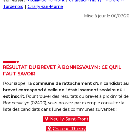
Voir aussi :
Neuilly-Saint-Front
Château-Thierry
Fère-en-
City break
Voyage de noces
Climat
Destinations
Voyage nature
Forum
+
Tardenois
Charly-sur-Marne
PHOTO
Mise à jour le 06/07/26
GUIDES D'ACHAT
BONS PLANS
CARTE DE VOEUX
Carte Bonne année
Carte Pâques
Carte de Noël
Carte Saint-Valentin
Carte d'anniversaire
DICTIONNAIRE
Biographies
Expressions
Dictionnaire
Citations
Proverbes
RÉSULTAT DU BREVET À BONNESVALYN : CE QU'IL
PROGRAMME TV
FAUT SAVOIR
COPAINS D'AVANT
Pour rappel,
la commune de rattachement d'un candidat au
Se connecter
Collèges
Universités
Service militaire
S'inscrire
Lycées
Primaires
Entreprises
Avis de recherche
brevet correspond à celle de l'établissement scolaire où il
AVIS DE DÉCÈS
est inscrit
. Pour trouver des résultats du brevet à proximité de
Bonnesvalyn (02400), vous pouvez par exemple consulter la
FORUM
liste des candidats dans l'une des communes suivantes :
Lifestyle
Sport
Television
Cinema
Bricolage
Culture
Auto
Voyage
Neuilly-Saint-Front
Château-Thierry