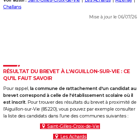
Voir aussi :
Saint-Gilles-Croix-de-Vie
Les Achards
Aizenay
City break
Voyage de noces
Climat
Destinations
Voyage nature
Forum
+
Challans
PHOTO
Mise à jour le 06/07/26
GUIDES D'ACHAT
BONS PLANS
CARTE DE VOEUX
Carte Bonne année
Carte Pâques
Carte de Noël
Carte Saint-Valentin
Carte d'anniversaire
DICTIONNAIRE
Biographies
Expressions
Dictionnaire
Citations
Proverbes
RÉSULTAT DU BREVET À L'AIGUILLON-SUR-VIE : CE
PROGRAMME TV
QU'IL FAUT SAVOIR
COPAINS D'AVANT
Pour rappel,
la commune de rattachement d'un candidat au
Se connecter
Collèges
Universités
Service militaire
S'inscrire
Lycées
Primaires
Entreprises
Avis de recherche
brevet correspond à celle de l'établissement scolaire où il
AVIS DE DÉCÈS
est inscrit
. Pour trouver des résultats du brevet à proximité de
l'Aiguillon-sur-Vie (85220), vous pouvez par exemple consulter
FORUM
la liste des candidats dans l'une des communes suivantes :
Lifestyle
Sport
Television
Cinema
Bricolage
Culture
Auto
Voyage
Saint-Gilles-Croix-de-Vie
Les Achards