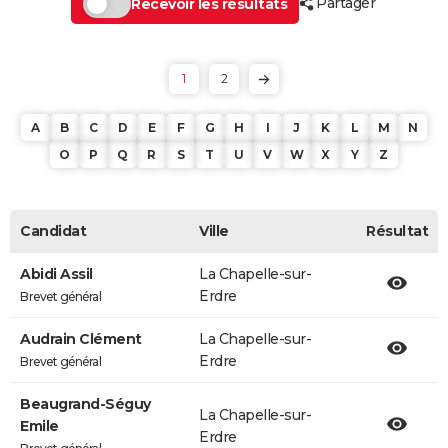
Partager
Recevoir les résultats
1
2
A
B
C
D
E
F
G
H
I
J
K
L
M
N
O
P
Q
R
S
T
U
V
W
X
Y
Z
Candidat
Ville
Résultat
Abidi Assil
La Chapelle-sur-
Erdre
Brevet général
Audrain Clément
La Chapelle-sur-
Erdre
Brevet général
Beaugrand-Séguy
La Chapelle-sur-
Emile
Erdre