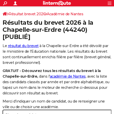
ACTUALITÉS
Connexion
S'inscrire
Résultat brevet 2026
Académie de Nantes
Rechercher
Société
Education
Villes
Politique
Faits Divers
Monde
+
SPORT
Résultats du brevet 2026 à la
Football
Cyclisme
Forum
Coupe du monde 2026
Tennis
Rugby
CULTURE
Chapelle-sur-Erdre
(44240)
[PUBLIÉ]
TNT
Cinéma
Musique
Programme TV
Streaming
Sorties cinéma
+
FINANCE
Le
résultat du brevet
à la Chapelle-sur-Erdre a été dévoilé par
Impôts
Immobilier
Banque
Crédit
Retraite
Epargne
Risques naturels par ville
Assurance
AUTO
le ministère de l'Education nationale. Les résultats du brevet
Réserver un essai
Berlines
Forum auto
Essais
Citadines
SUV
+
sont continuellement enrichis filière par filière (brevet général,
HIGH-TECH
brevet professionnel).
Meilleur smartphone
Ordinateurs
Guide high-tech
Mobiles
Internet
Jeux vidéo
+
BRICOLAGE
GRATUIT - Découvrez tous les résultats du brevet à la
Chapelle-sur-Erdre,
dans l'
académie de Nantes
, avec la liste
Aménagement intérieur
Cuisine
Jardinage
+
Forum
Extérieur
Salle de bains
Rangement
WEEK-END
des candidats classés par année et par ordre alphabétique, ou
tapez un nom dans le moteur de recherche ci-dessous pour
Escapades
Expositions
Week-end nature
Guides de France
Patrimoine
Musées
+
LIFESTYLE
découvrir son résultat au brevet.
Bien-être
Mode
+
Art de vivre
Loisirs
Modes de vie
SANTE
Merci d'indiquer un nom de candidat, ou de renseigner une
ville ou de choisir une académie.
Guide de la santé
Médicaments
+
Alimentation
Maladies
Sommeil
VOYAGE