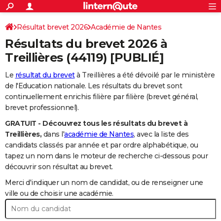
ACTUALITÉS
Connexion
S'inscrire
Résultat brevet 2026
Académie de Nantes
Rechercher
Société
Education
Villes
Politique
Faits Divers
Monde
+
SPORT
Résultats du brevet 2026 à
Football
Cyclisme
Forum
Coupe du monde 2026
Tennis
Rugby
CULTURE
Treillières
(44119) [PUBLIÉ]
TNT
Cinéma
Musique
Programme TV
Streaming
Sorties cinéma
+
FINANCE
Le
résultat du brevet
à Treillières a été dévoilé par le ministère
de l'Education nationale. Les résultats du brevet sont
Impôts
Immobilier
Banque
Crédit
Retraite
Epargne
Risques naturels par ville
Assurance
AUTO
continuellement enrichis filière par filière (brevet général,
brevet professionnel).
Réserver un essai
Berlines
Forum auto
Essais
Citadines
SUV
+
HIGH-TECH
GRATUIT - Découvrez tous les résultats du brevet à
Meilleur smartphone
Ordinateurs
Guide high-tech
Mobiles
Internet
Jeux vidéo
+
BRICOLAGE
Treillières,
dans l'
académie de Nantes
, avec la liste des
candidats classés par année et par ordre alphabétique, ou
Aménagement intérieur
Cuisine
Jardinage
+
Forum
Extérieur
Salle de bains
Rangement
WEEK-END
tapez un nom dans le moteur de recherche ci-dessous pour
découvrir son résultat au brevet.
Escapades
Expositions
Week-end nature
Guides de France
Patrimoine
Musées
+
LIFESTYLE
Merci d'indiquer un nom de candidat, ou de renseigner une
Bien-être
Mode
+
Art de vivre
Loisirs
Modes de vie
ville ou de choisir une académie.
SANTE
Guide de la santé
Médicaments
+
Alimentation
Maladies
Sommeil
VOYAGE