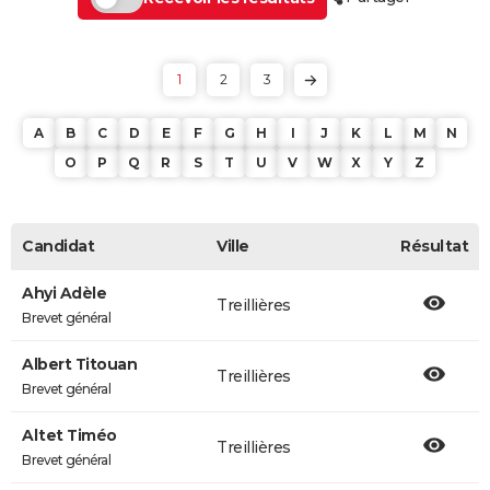
1
2
3
A
B
C
D
E
F
G
H
I
J
K
L
M
N
O
P
Q
R
S
T
U
V
W
X
Y
Z
Candidat
Ville
Résultat
Ahyi Adèle
Treillières
Brevet général
Albert Titouan
Treillières
Brevet général
Altet Timéo
Treillières
Brevet général