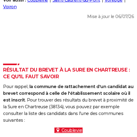
Voir aussi :
Coublevie
Saint-Laurent-du-Pont
Voreppe
City break
Voyage de noces
Climat
Destinations
Voyage nature
Forum
+
Voiron
PHOTO
Mise à jour le 06/07/26
GUIDES D'ACHAT
BONS PLANS
CARTE DE VOEUX
Carte Bonne année
Carte Pâques
Carte de Noël
Carte Saint-Valentin
Carte d'anniversaire
DICTIONNAIRE
Biographies
Expressions
Dictionnaire
Citations
Proverbes
RÉSULTAT DU BREVET À LA SURE EN CHARTREUSE :
PROGRAMME TV
CE QU'IL FAUT SAVOIR
COPAINS D'AVANT
Pour rappel,
la commune de rattachement d'un candidat au
Se connecter
Collèges
Universités
Service militaire
S'inscrire
Lycées
Primaires
Entreprises
Avis de recherche
brevet correspond à celle de l'établissement scolaire où il
AVIS DE DÉCÈS
est inscrit
. Pour trouver des résultats du brevet à proximité de
la Sure en Chartreuse (38134), vous pouvez par exemple
FORUM
consulter la liste des candidats dans l'une des communes
Lifestyle
Sport
Television
Cinema
Bricolage
Culture
Auto
Voyage
suivantes :
Coublevie