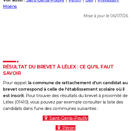
Voir aussi :
Saint-Genis-Pouilly
Péron
Gex
Prévessin-
City break
Voyage de noces
Climat
Destinations
Voyage nature
Forum
+
Moëns
PHOTO
Mise à jour le 06/07/26
GUIDES D'ACHAT
BONS PLANS
CARTE DE VOEUX
Carte Bonne année
Carte Pâques
Carte de Noël
Carte Saint-Valentin
Carte d'anniversaire
DICTIONNAIRE
Biographies
Expressions
Dictionnaire
Citations
Proverbes
RÉSULTAT DU BREVET À LÉLEX : CE QU'IL FAUT
PROGRAMME TV
SAVOIR
COPAINS D'AVANT
Pour rappel,
la commune de rattachement d'un candidat au
Se connecter
Collèges
Universités
Service militaire
S'inscrire
Lycées
Primaires
Entreprises
Avis de recherche
brevet correspond à celle de l'établissement scolaire où il
AVIS DE DÉCÈS
est inscrit
. Pour trouver des résultats du brevet à proximité de
Lélex (01410), vous pouvez par exemple consulter la liste des
FORUM
candidats dans l'une des communes suivantes :
Lifestyle
Sport
Television
Cinema
Bricolage
Culture
Auto
Voyage
Saint-Genis-Pouilly
Péron