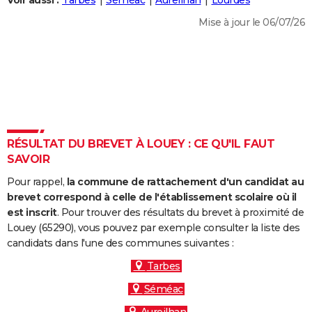
Voir aussi :
Tarbes
Séméac
Aureilhan
Lourdes
City break
Voyage de noces
Climat
Destinations
Voyage nature
Forum
+
PHOTO
Mise à jour le 06/07/26
GUIDES D'ACHAT
BONS PLANS
CARTE DE VOEUX
Carte Bonne année
Carte Pâques
Carte de Noël
Carte Saint-Valentin
Carte d'anniversaire
DICTIONNAIRE
RÉSULTAT DU BREVET À LOUEY : CE QU'IL FAUT
Biographies
Expressions
Dictionnaire
Citations
Proverbes
SAVOIR
PROGRAMME TV
Pour rappel,
la commune de rattachement d'un candidat au
COPAINS D'AVANT
brevet correspond à celle de l'établissement scolaire où il
Se connecter
Collèges
Universités
Service militaire
S'inscrire
Lycées
Primaires
Entreprises
Avis de recherche
est inscrit
. Pour trouver des résultats du brevet à proximité de
AVIS DE DÉCÈS
Louey (65290), vous pouvez par exemple consulter la liste des
candidats dans l'une des communes suivantes :
FORUM
Tarbes
Lifestyle
Sport
Television
Cinema
Bricolage
Culture
Auto
Voyage
Séméac