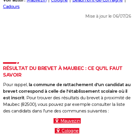
Voir aussi :
Mauvezin
Cologne
Beaumont-de-Lomagne
City break
Voyage de noces
Climat
Destinations
Voyage nature
Forum
+
Cadours
PHOTO
Mise à jour le 06/07/26
GUIDES D'ACHAT
BONS PLANS
CARTE DE VOEUX
Carte Bonne année
Carte Pâques
Carte de Noël
Carte Saint-Valentin
Carte d'anniversaire
DICTIONNAIRE
Biographies
Expressions
Dictionnaire
Citations
Proverbes
RÉSULTAT DU BREVET À MAUBEC : CE QU'IL FAUT
PROGRAMME TV
SAVOIR
COPAINS D'AVANT
Pour rappel,
la commune de rattachement d'un candidat au
Se connecter
Collèges
Universités
Service militaire
S'inscrire
Lycées
Primaires
Entreprises
Avis de recherche
brevet correspond à celle de l'établissement scolaire où il
AVIS DE DÉCÈS
est inscrit
. Pour trouver des résultats du brevet à proximité de
Maubec (82500), vous pouvez par exemple consulter la liste
FORUM
des candidats dans l'une des communes suivantes :
Lifestyle
Sport
Television
Cinema
Bricolage
Culture
Auto
Voyage
Mauvezin
Cologne