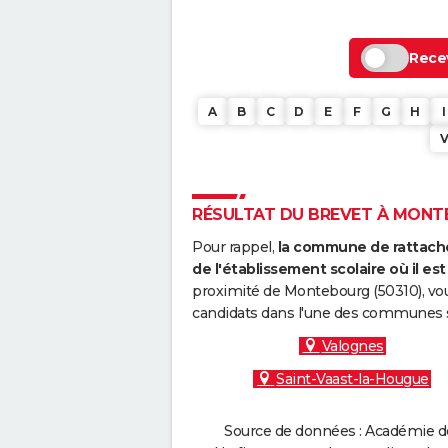
Recev
A
B
C
D
E
F
G
H
I
RÉSULTAT DU BREVET À MONTE
Pour rappel,
la commune de rattache
de l'établissement scolaire où il est 
proximité de Montebourg (50310), vou
candidats dans l'une des communes s
Valognes
Saint-Vaast-la-Hougue
Source de données : Académie de