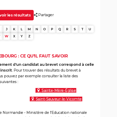
Partager
oir les résultats
J
K
L
M
N
O
P
Q
R
S
T
U
V
W
X
Y
Z
BOURG : CE QU'IL FAUT SAVOIR
ment d'un candidat au brevet correspond à celle
inscrit
. Pour trouver des résultats du brevet à
s pouvez par exemple consulter la liste des
uivantes :
Sainte-Mère-Église
Saint-Sauveur-le-Vicomte
 Normandie - Ministère de l'Education nationale