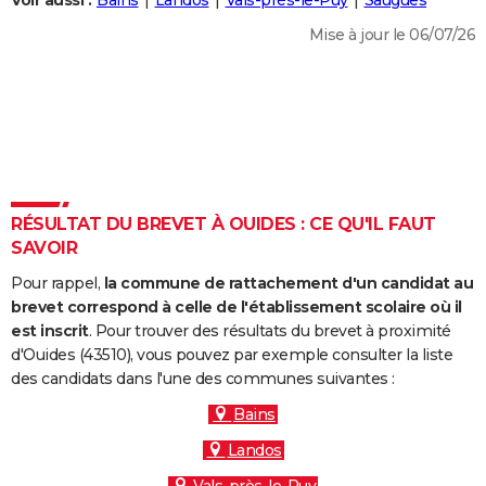
Voir aussi :
Bains
Landos
Vals-près-le-Puy
Saugues
City break
Voyage de noces
Climat
Destinations
Voyage nature
Forum
+
PHOTO
Mise à jour le 06/07/26
GUIDES D'ACHAT
BONS PLANS
CARTE DE VOEUX
Carte Bonne année
Carte Pâques
Carte de Noël
Carte Saint-Valentin
Carte d'anniversaire
DICTIONNAIRE
RÉSULTAT DU BREVET À OUIDES : CE QU'IL FAUT
Biographies
Expressions
Dictionnaire
Citations
Proverbes
SAVOIR
PROGRAMME TV
Pour rappel,
la commune de rattachement d'un candidat au
COPAINS D'AVANT
brevet correspond à celle de l'établissement scolaire où il
Se connecter
Collèges
Universités
Service militaire
S'inscrire
Lycées
Primaires
Entreprises
Avis de recherche
est inscrit
. Pour trouver des résultats du brevet à proximité
AVIS DE DÉCÈS
d'Ouides (43510), vous pouvez par exemple consulter la liste
des candidats dans l'une des communes suivantes :
FORUM
Bains
Lifestyle
Sport
Television
Cinema
Bricolage
Culture
Auto
Voyage
Landos