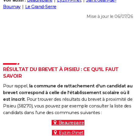
Voir aussi :
Beaurepaire
Eyzin-Pinet
Saint-Jean-de-
City break
Voyage de noces
Climat
Destinations
Voyage nature
Forum
+
Bournay
Le Grand-Serre
PHOTO
Mise à jour le 06/07/26
GUIDES D'ACHAT
BONS PLANS
CARTE DE VOEUX
Carte Bonne année
Carte Pâques
Carte de Noël
Carte Saint-Valentin
Carte d'anniversaire
DICTIONNAIRE
Biographies
Expressions
Dictionnaire
Citations
Proverbes
RÉSULTAT DU BREVET À PISIEU : CE QU'IL FAUT
PROGRAMME TV
SAVOIR
COPAINS D'AVANT
Pour rappel,
la commune de rattachement d'un candidat au
Se connecter
Collèges
Universités
Service militaire
S'inscrire
Lycées
Primaires
Entreprises
Avis de recherche
brevet correspond à celle de l'établissement scolaire où il
AVIS DE DÉCÈS
est inscrit
. Pour trouver des résultats du brevet à proximité de
Pisieu (38270), vous pouvez par exemple consulter la liste des
FORUM
candidats dans l'une des communes suivantes :
Lifestyle
Sport
Television
Cinema
Bricolage
Culture
Auto
Voyage
Beaurepaire
Eyzin-Pinet