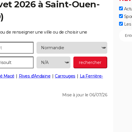
vet 2026 à
Saint-Ouen-
Actu
)
Spo
Les 
ou de renseigner une ville ou de choisir une
té Macé
Rives d'Andaine
Carrouges
La Ferrière-
Mise à jour le 06/07/26