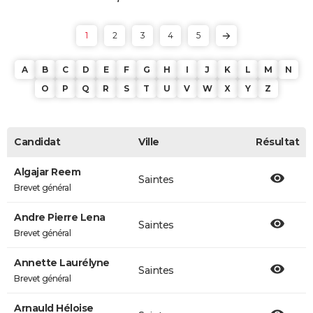
1
2
3
4
5
A
B
C
D
E
F
G
H
I
J
K
L
M
N
O
P
Q
R
S
T
U
V
W
X
Y
Z
Candidat
Ville
Résultat
Algajar Reem
Saintes
Brevet général
Andre Pierre Lena
Saintes
Brevet général
Annette Laurélyne
Saintes
Brevet général
Arnauld Héloise