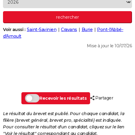
City break
Voyage de noces
Climat
Destinations
Voyage nature
Forum
+
PHOTO
GUIDES D'ACHAT
Voir aussi :
Saint-Savinien
Cravans
Burie
Pont-l'Abbé-
BONS PLANS
d'Arnoult
CARTE DE VOEUX
Mise à jour le 10/07/26
Carte Bonne année
Carte Pâques
Carte de Noël
Carte Saint-Valentin
Carte d'anniversaire
DICTIONNAIRE
Biographies
Expressions
Dictionnaire
Citations
Proverbes
PROGRAMME TV
COPAINS D'AVANT
Se connecter
Collèges
Universités
Service militaire
S'inscrire
Lycées
Primaires
Entreprises
Avis de recherche
AVIS DE DÉCÈS
Partager
Recevoir les résultats
FORUM
Le résultat du brevet est publié. Pour chaque candidat, la
Lifestyle
Sport
Television
Cinema
Bricolage
Culture
Auto
Voyage
filière (brevet général, brevet pro, spécialité) est indiquée.
Pour consulter le résultat d'un candidat, cliquez sur le lien
"Voir le résultat" correspondant au candidat.