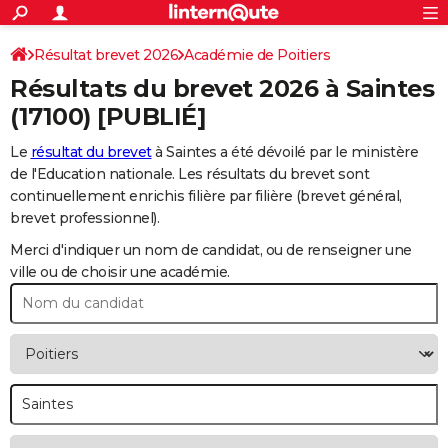
ACTUALITÉS
Connexion
S'inscrire
Résultat brevet 2026
Académie de Poitiers
Rechercher
Société
Education
Villes
Politique
Faits Divers
Monde
+
SPORT
Résultats du brevet 2026 à
Saintes
Football
Cyclisme
Forum
Coupe du monde 2026
Tennis
Rugby
CULTURE
(17100) [PUBLIÉ]
TNT
Cinéma
Musique
Programme TV
Streaming
Sorties cinéma
+
FINANCE
Le
résultat du brevet
à Saintes a été dévoilé par le ministère
de l'Education nationale. Les résultats du brevet sont
Impôts
Immobilier
Banque
Crédit
Retraite
Epargne
Risques naturels par ville
Assurance
AUTO
continuellement enrichis filière par filière (brevet général,
brevet professionnel).
Réserver un essai
Berlines
Forum auto
Essais
Citadines
SUV
+
HIGH-TECH
Merci d'indiquer un nom de candidat, ou de renseigner une
Meilleur smartphone
Ordinateurs
Guide high-tech
Mobiles
Internet
Jeux vidéo
+
BRICOLAGE
ville ou de choisir une académie.
Aménagement intérieur
Cuisine
Jardinage
+
Forum
Extérieur
Salle de bains
Rangement
WEEK-END
Escapades
Expositions
Week-end nature
Guides de France
Patrimoine
Musées
+
LIFESTYLE
Bien-être
Mode
+
Art de vivre
Loisirs
Modes de vie
SANTE
Guide de la santé
Médicaments
+
Alimentation
Maladies
Sommeil
VOYAGE