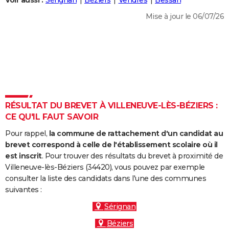
Voir aussi :
Sérignan
Béziers
Vendres
Bessan
City break
Voyage de noces
Climat
Destinations
Voyage nature
Forum
+
PHOTO
Mise à jour le 06/07/26
GUIDES D'ACHAT
BONS PLANS
CARTE DE VOEUX
Carte Bonne année
Carte Pâques
Carte de Noël
Carte Saint-Valentin
Carte d'anniversaire
DICTIONNAIRE
RÉSULTAT DU BREVET À VILLENEUVE-LÈS-BÉZIERS :
Biographies
Expressions
Dictionnaire
Citations
Proverbes
CE QU'IL FAUT SAVOIR
PROGRAMME TV
Pour rappel,
la commune de rattachement d'un candidat au
COPAINS D'AVANT
brevet correspond à celle de l'établissement scolaire où il
Se connecter
Collèges
Universités
Service militaire
S'inscrire
Lycées
Primaires
Entreprises
Avis de recherche
est inscrit
. Pour trouver des résultats du brevet à proximité de
AVIS DE DÉCÈS
Villeneuve-lès-Béziers (34420), vous pouvez par exemple
consulter la liste des candidats dans l'une des communes
FORUM
suivantes :
Lifestyle
Sport
Television
Cinema
Bricolage
Culture
Auto
Voyage
Sérignan
Béziers