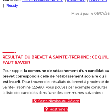
Voir aussi :
Saint-Nicolas-du-Pélem
Rostrenen
Guerlédan
City break
Voyage de noces
Climat
Destinations
Voyage nature
Forum
+
Plésidy
PHOTO
Mise à jour le 06/07/26
GUIDES D'ACHAT
BONS PLANS
CARTE DE VOEUX
Carte Bonne année
Carte Pâques
Carte de Noël
Carte Saint-Valentin
Carte d'anniversaire
DICTIONNAIRE
Biographies
Expressions
Dictionnaire
Citations
Proverbes
RÉSULTAT DU BREVET À SAINTE-TRÉPHINE : CE QU'IL
PROGRAMME TV
FAUT SAVOIR
COPAINS D'AVANT
Pour rappel,
la commune de rattachement d'un candidat au
Se connecter
Collèges
Universités
Service militaire
S'inscrire
Lycées
Primaires
Entreprises
Avis de recherche
brevet correspond à celle de l'établissement scolaire où il
AVIS DE DÉCÈS
est inscrit
. Pour trouver des résultats du brevet à proximité de
Sainte-Tréphine (22480), vous pouvez par exemple consulter
FORUM
la liste des candidats dans l'une des communes suivantes :
Lifestyle
Sport
Television
Cinema
Bricolage
Culture
Auto
Voyage
Saint-Nicolas-du-Pélem
Rostrenen